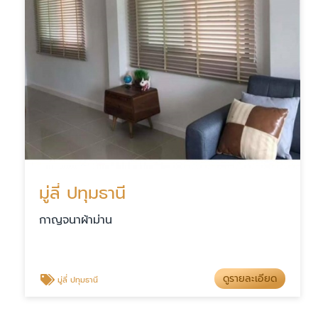
มู่ลี่ ปทุมธานี
กาญจนาผ้าม่าน
ดูรายละเอียด
มู่ลี่ ปทุมธานี